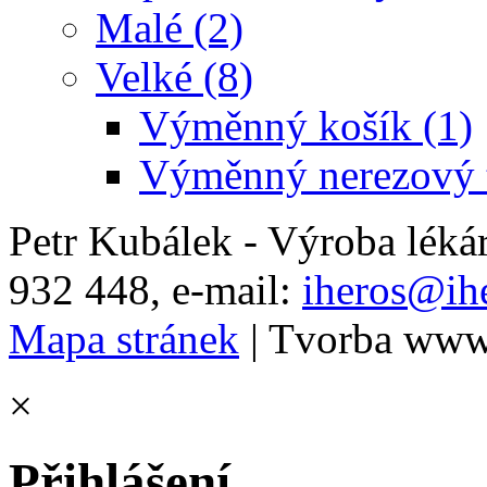
Malé (2)
Velké (8)
Výměnný košík (1)
Výměnný nerezový t
Petr Kubálek - Výroba léká
932 448, e-mail:
iheros@ihe
Mapa stránek
| Tvorba www
×
Přihlášení