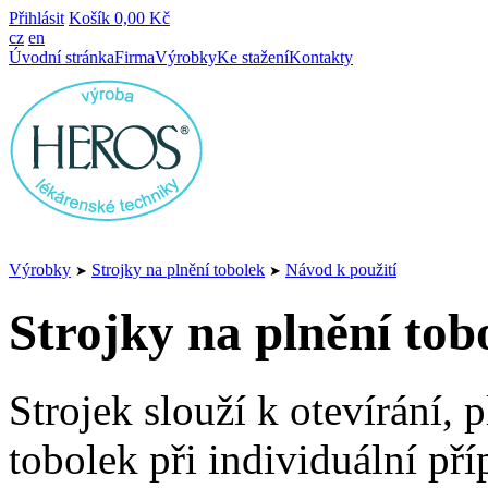
Přihlásit
Košík
0,00 Kč
cz
en
Úvodní stránka
Firma
Výrobky
Ke stažení
Kontakty
Výrobky
Strojky na plnění tobolek
Návod k použití
➤
➤
Strojky na plnění tob
Strojek slouží k otevírání, 
tobolek při individuální př