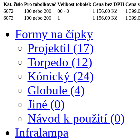
Kat. číslo
Pro tobolkovač
Velikost tobolek
Cena bez DPH
Cena 
6072
100 nebo 200
00 - 0
1 156,00 Kč
1 399,
6073
100 nebo 200
1
1 156,00 Kč
1 399,
Formy na čípky
Projektil (17)
Torpedo (12)
Kónický (24)
Globule (4)
Jiné (0)
Návod k použití (0)
Infralampa