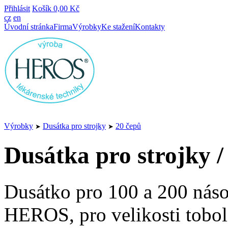
Přihlásit
Košík
0,00 Kč
cz
en
Úvodní stránka
Firma
Výrobky
Ke stažení
Kontakty
Výrobky
Dusátka pro strojky
20 čepů
➤
➤
Dusátka pro strojky /
Dusátko pro 100 a 200 náso
HEROS, pro velikosti tobole