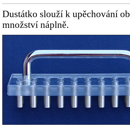
Dustátko slouží k upěchování obs
množství náplně.