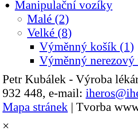
Manipulační vozíky
Malé (2)
Velké (8)
Výměnný košík (1)
Výměnný nerezový t
Petr Kubálek - Výroba léká
932 448, e-mail:
iheros@ihe
Mapa stránek
| Tvorba www
×