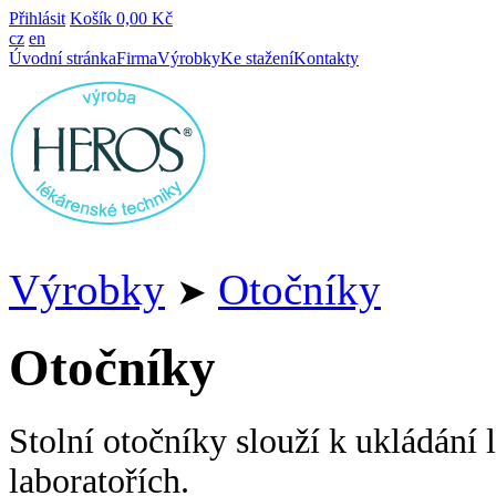
Přihlásit
Košík
0,00 Kč
cz
en
Úvodní stránka
Firma
Výrobky
Ke stažení
Kontakty
Výrobky
Otočníky
➤
Otočníky
Stolní otočníky slouží k ukládání 
laboratořích.