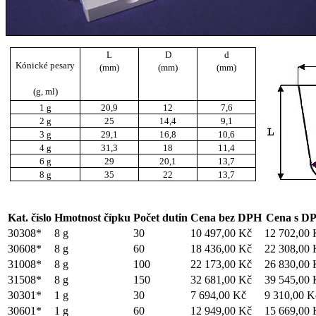
L
D
d
Kónické pesary
(mm)
(mm)
(mm)
(g, ml)
1 g
20,9
12
7,6
2 g
25
14,4
9,1
3 g
29,1
16,8
10,6
4 g
31,3
18
11,4
6 g
29
20,1
13,7
8 g
35
22
13,7
Kat. číslo
Hmotnost čípku
Počet dutin
Cena bez DPH
Cena s D
30308*
8 g
30
10 497,00 Kč
12 702,00 
30608*
8 g
60
18 436,00 Kč
22 308,00 
31008*
8 g
100
22 173,00 Kč
26 830,00 
31508*
8 g
150
32 681,00 Kč
39 545,00 
30301*
1 g
30
7 694,00 Kč
9 310,00 K
30601*
1 g
60
12 949,00 Kč
15 669,00 