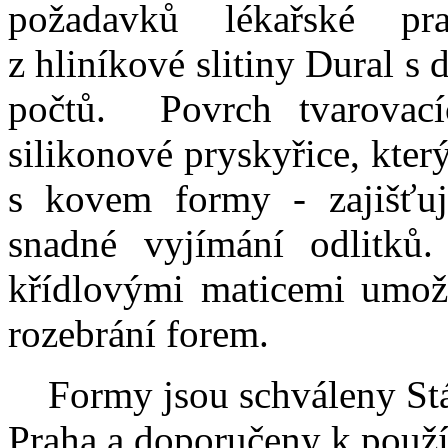
požadavků lékařské p
z hliníkové slitiny Dural s
počtů. Povrch tvarovací
silikonové pryskyřice, kte
s kovem formy - zajišťuj
snadné vyjímání odlitků
křídlovými maticemi umožň
rozebrání forem.
Formy jsou schváleny Stát
Praha a doporučeny k použív