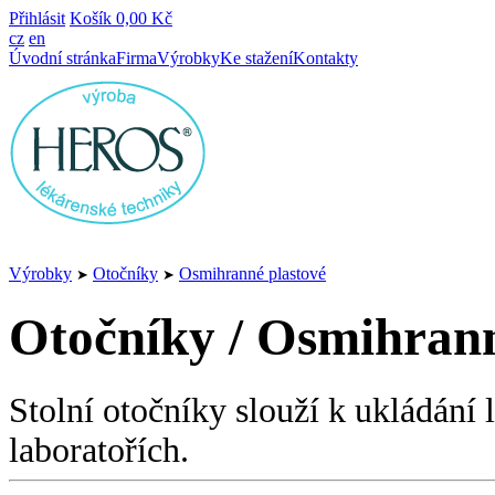
Přihlásit
Košík
0,00 Kč
cz
en
Úvodní stránka
Firma
Výrobky
Ke stažení
Kontakty
Výrobky
Otočníky
Osmihranné plastové
➤
➤
Otočníky / Osmihrann
Stolní otočníky slouží k ukládání 
laboratořích.