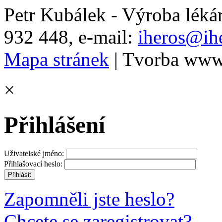
Petr Kubálek - Výroba léká
932 448, e-mail:
iheros@ihe
Mapa stránek
| Tvorba www
×
Přihlášení
Uživatelské jméno:
Přihlašovací heslo:
Zapomněli jste heslo?
Chcete se zaregistrovat?